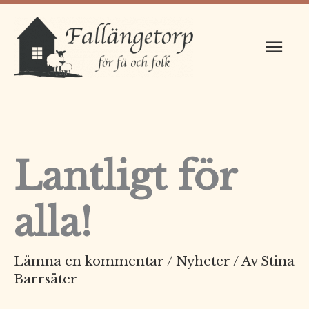
Hoppa
Huv
till
innehåll
Lantligt för
alla!
Lämna en kommentar
/
Nyheter
/ Av
Stina
Barrsäter