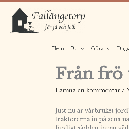
Hoppa
till
innehåll
Hem
Bo
Göra
Dags
Från frö 
Lämna en kommentar
/
Just nu är vårbruket jord
traktorerna in på sena na
färdigt sådden innan väd