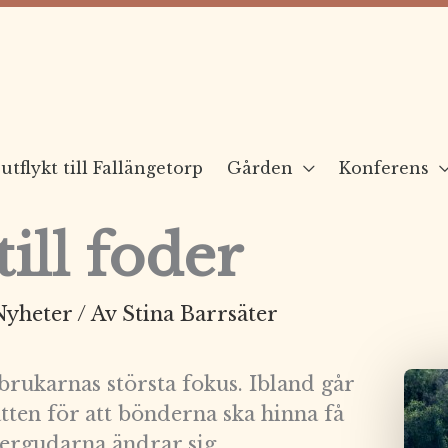
utflykt till Fallängetorp
Gården
Konferens
till foder
Nyheter
/ Av
Stina Barrsäter
brukarnas största fokus. Ibland går
tten för att bönderna ska hinna få
ergudarna ändrar sig.