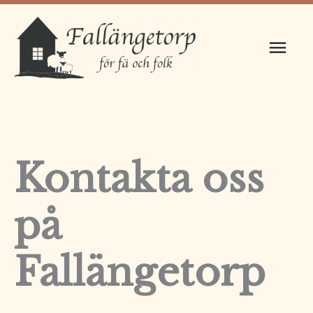
Hoppa
Huv
till
innehåll
Kontakta oss
på
Fallängetorp