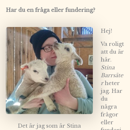
Har du en fråga eller fundering?
Hej!
Va roligt
att du är
här.
Stina
Barrsäte
r
heter
jag. Har
du
några
frågor
eller
Det är jag som är Stina