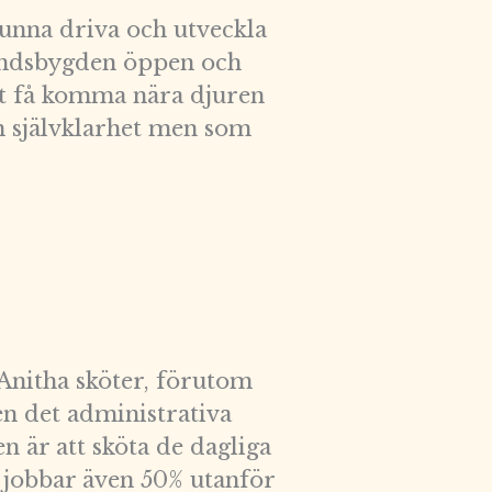
kunna driva och utveckla
landsbygden öppen och
tt få komma nära djuren
n självklarhet men som
 Anitha sköter, förutom
ven det administrativa
n är att sköta de dagliga
 jobbar även 50% utanför