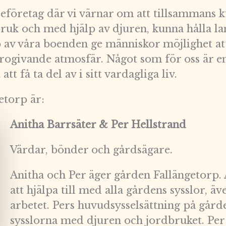
ljeföretag där vi värnar om att tillsammans 
bruk och med hjälp av djuren, kunna hålla 
lp av våra boenden ge människor möjlighet a
rogivande atmosfär. Något som för oss är e
tt få ta del av i sitt vardagliga liv.
etorp är:
Anitha Barrsäter & Per Hellstrand
Värdar, bönder och gårdsägare.
Anitha och Per äger gården Fallängetorp.
att hjälpa till med alla gårdens sysslor, ä
arbetet. Pers huvudsysselsättning på gårde
sysslorna med djuren och jordbruket. Per