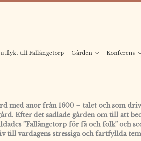
utflykt till Fallängetorp
Gården
Konferens
ård med anor från 1600 – talet och som drivi
ård. Efter det sadlade gården om till att b
dades ”Fallängetorp för fä och folk” och sed
iv till vardagens stressiga och fartfyllda te