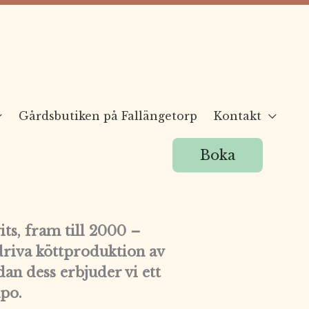
Gårdsbutiken på Fallängetorp
Kontakt
Boka
ts, fram till 2000 –
edriva köttproduktion av
an dess erbjuder vi ett
mpo.