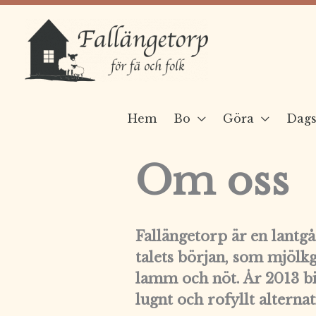
Hoppa
till
innehåll
Hem
Bo
Göra
Dags
Om oss
Fallängetorp är en lantg
talets början, som mjölkg
lamm och nöt. År 2013 bil
lugnt och rofyllt alternat