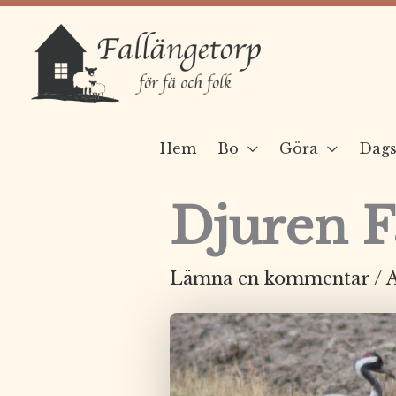
Hoppa
till
innehåll
Hem
Bo
Göra
Dags
Djuren F
Lämna en kommentar
/ 