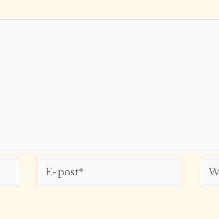
E-
Web
post*