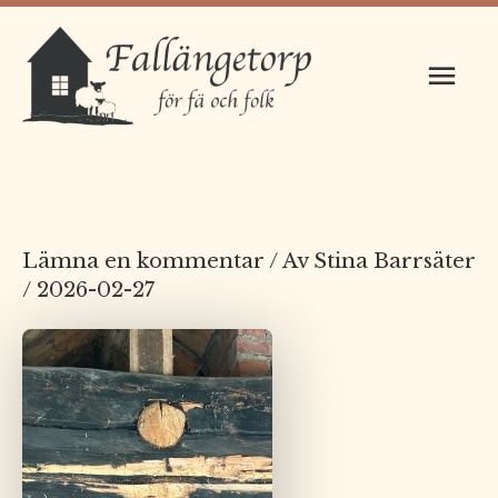
Hoppa
Huv
till
innehåll
Lämna en kommentar
/ Av
Stina Barrsäter
/
2026-02-27