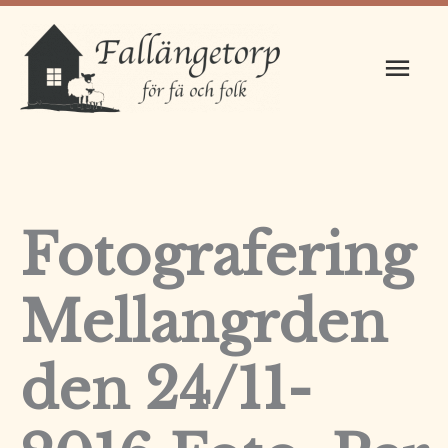
Hoppa
Huv
till
innehåll
Fotografering
Mellangrden
den 24/11-