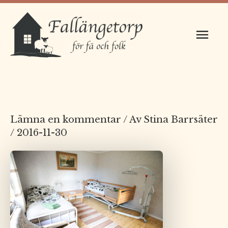
Hoppa
Huv
till
innehåll
Lämna en kommentar
/ Av
Stina Barrsäter
/
2016-11-30