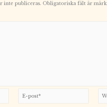
 inte publiceras.
Obligatoriska fält är mär
E-
Web
post*