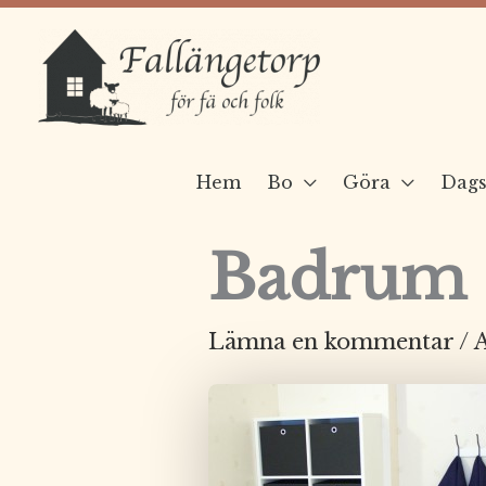
Hoppa
till
innehåll
Hem
Bo
Göra
Dags
Badrum n
Lämna en kommentar
/ 