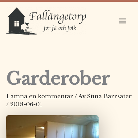
Hoppa
Huv
till
innehåll
Garderober
Lämna en kommentar
/ Av
Stina Barrsäter
/
2018-06-01