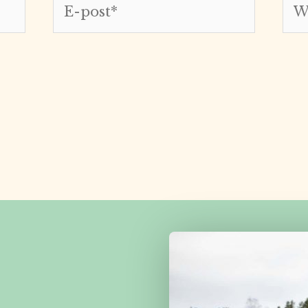
E-
Web
post*