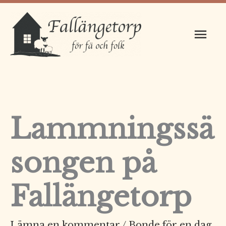
Hoppa
Huv
till
innehåll
Lammningssä
songen på
Fallängetorp
Lämna en kommentar
/
Bonde för en dag
,