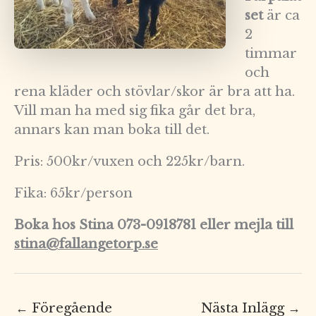
set
är ca
2
timmar
och
rena kläder och stövlar/skor är bra att ha.
Vill man ha med sig fika går det bra,
annars kan man boka till det.
Pris: 500kr/vuxen och 225kr/barn.
Fika: 65kr/person
Boka hos Stina 073-0918781 eller mejla till
stina@fallangetorp.se
←
Föregående
Nästa Inlägg
→