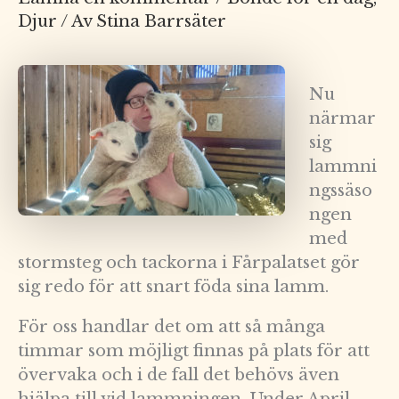
Djur
/ Av
Stina Barrsäter
Nu
närmar
sig
lammni
ngssäso
ngen
med
stormsteg och tackorna i Fårpalatset gör
sig redo för att snart föda sina lamm.
För oss handlar det om att så många
timmar som möjligt finnas på plats för att
övervaka och i de fall det behövs även
hjälpa till vid lammningen. Under April