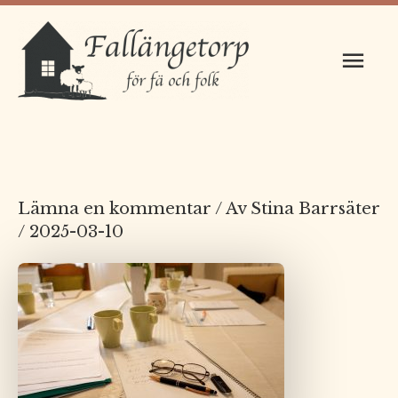
Hoppa
Huv
till
innehåll
Lämna en kommentar
/ Av
Stina Barrsäter
/
2025-03-10