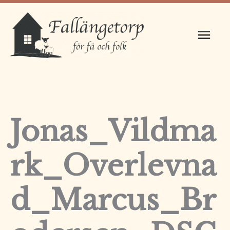
Hoppa
Huv
till
innehåll
Jonas_Vildma
rk_Overlevna
d_Marcus_Br