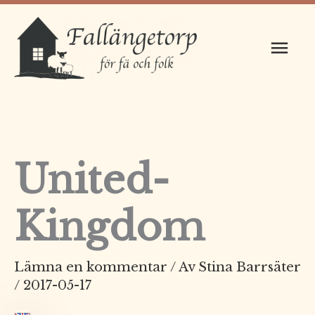
Hoppa
Huv
till
innehåll
United-
Kingdom
Lämna en kommentar
/ Av
Stina Barrsäter
/
2017-05-17