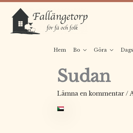
Hoppa
till
innehåll
Hem
Bo
Göra
Dags
Sudan
Lämna en kommentar
/ 