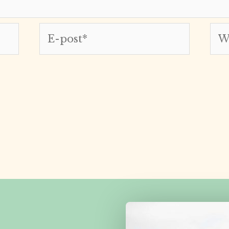
E-
Web
post*