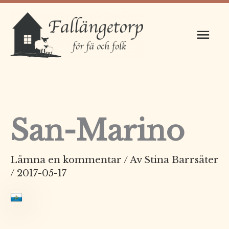
Hoppa
Huv
till
innehåll
San-Marino
Lämna en kommentar
/ Av
Stina Barrsäter
/
2017-05-17