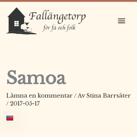
Hoppa
Huv
till
innehåll
Samoa
Lämna en kommentar
/ Av
Stina Barrsäter
/
2017-05-17