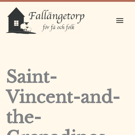
Hoppa
Huv
till
innehåll
Saint-
Vincent-and-
the-