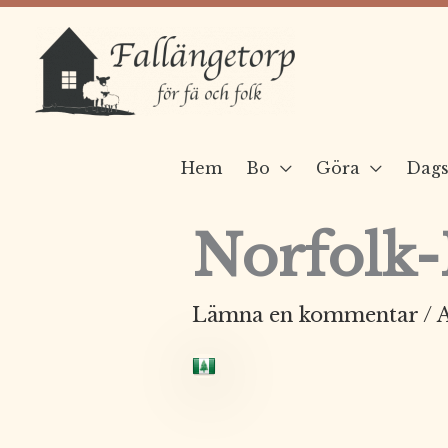
Hoppa
till
innehåll
Hem
Bo
Göra
Dags
Norfolk-
Lämna en kommentar
/ 