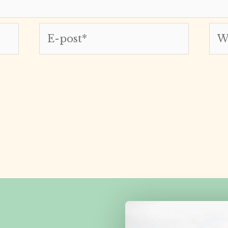
E-
Web
post*