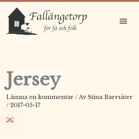
Hoppa
Huv
till
innehåll
Jersey
Lämna en kommentar
/ Av
Stina Barrsäter
/
2017-05-17