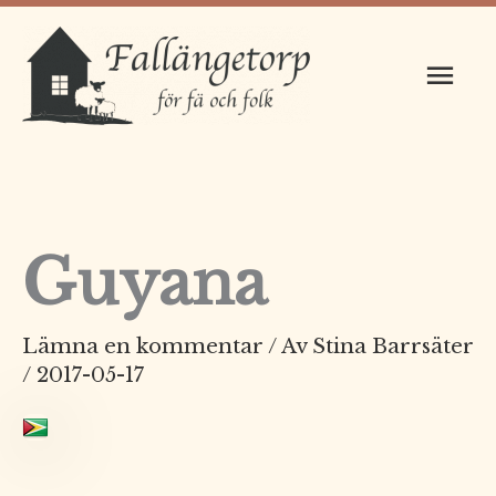
Hoppa
Huv
till
innehåll
Guyana
Lämna en kommentar
/ Av
Stina Barrsäter
/
2017-05-17