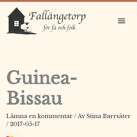
Hoppa
Huv
till
innehåll
Guinea-
Bissau
Lämna en kommentar
/ Av
Stina Barrsäter
/
2017-05-17