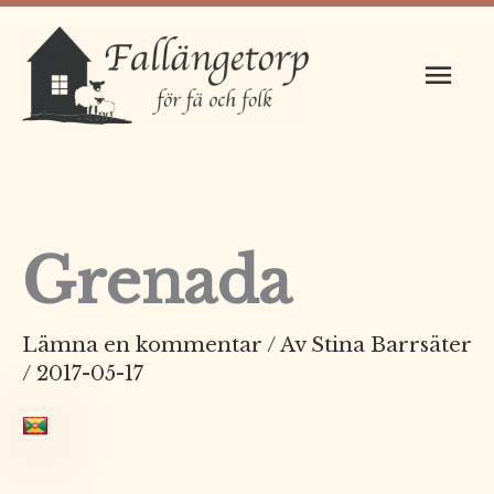
Hoppa
Huv
till
innehåll
Grenada
Lämna en kommentar
/ Av
Stina Barrsäter
/
2017-05-17