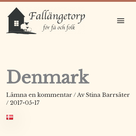
Hoppa
Huv
till
innehåll
Denmark
Lämna en kommentar
/ Av
Stina Barrsäter
/
2017-05-17