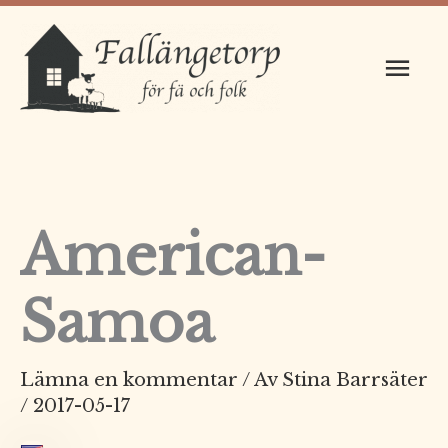
Hoppa
Huv
till
innehåll
American-
Samoa
Lämna en kommentar
/ Av
Stina Barrsäter
/
2017-05-17