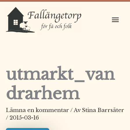
Hoppa
Huv
till
innehåll
utmarkt_van
drarhem
Lämna en kommentar
/ Av
Stina Barrsäter
/
2015-03-16