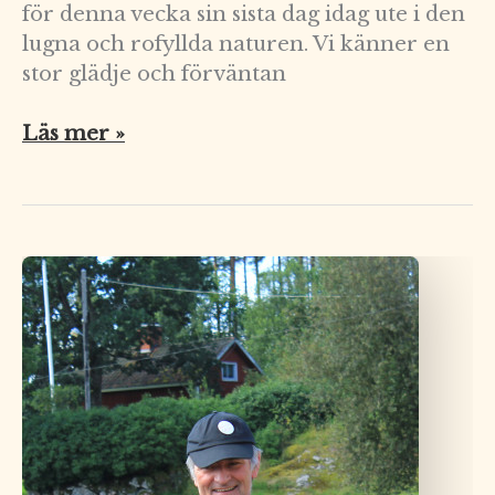
för denna vecka sin sista dag idag ute i den
lugna och rofyllda naturen. Vi känner en
stor glädje och förväntan
Läs mer »
Välkomna
att
prova
på
Bondeliv!