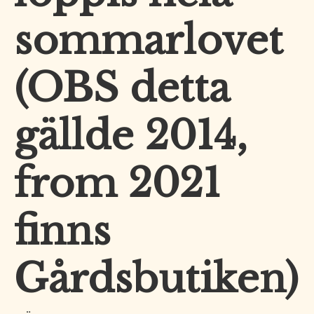
sommarlovet
sommarlovet
(OBS
detta
gällde
(OBS detta
2014,
from
2021
gällde 2014,
finns
Gårdsbutiken)
from 2021
finns
Gårdsbutiken)