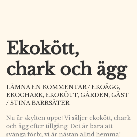
Ekokött,
Ekokött,
chark
och
chark och ägg
ägg
LÄMNA EN KOMMENTAR
/
EKOÄGG
,
EKOCHARK
,
EKOKÖTT
,
GÅRDEN
,
GÄST
/
STINA BARRSÄTER
Nu är skylten uppe! Vi säljer ekokött, chark
och ägg efter tillgång. Det är bara att
svänga förbi, vi är nästan alltid hemma!