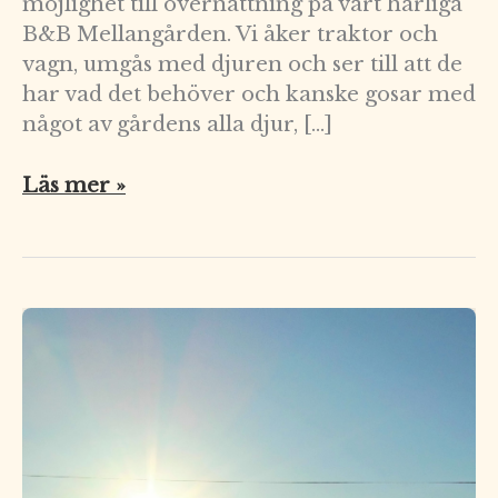
möjlighet till övernattning på vårt härliga
B&B Mellangården. Vi åker traktor och
vagn, umgås med djuren och ser till att de
har vad det behöver och kanske gosar med
något av gårdens alla djur, […]
Läs mer »
En
ny
härlig
höstdag