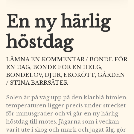
En ny härlig
höstdag
LÄMNA EN KOMMENTAR
/
BONDE FÖR
EN DAG
,
BONDE FÖR EN HELG
,
BONDELOV
,
DJUR
,
EKOKÖTT
,
GÅRDEN
/
STINA BARRSÄTER
Solen är på väg upp på den klarblå himlen,
temperaturen ligger precis under strecket
för minusgrader och vi går en ny härlig
höstdag till mötes. Jägarna som i veckan
varit ute i skog och mark och jagat älg, gör