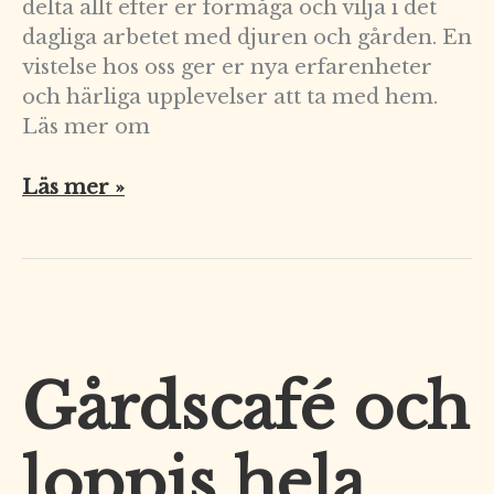
delta allt efter er förmåga och vilja i det
dagliga arbetet med djuren och gården. En
vistelse hos oss ger er nya erfarenheter
och härliga upplevelser att ta med hem.
Läs mer om
Läs mer »
Gårdscafé och
Gårdscafé
och
loppis
loppis hela
hela