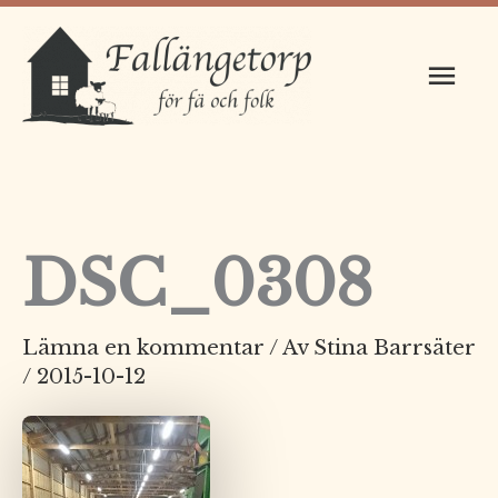
Hoppa
Huv
till
innehåll
DSC_0308
Lämna en kommentar
/ Av
Stina Barrsäter
/
2015-10-12