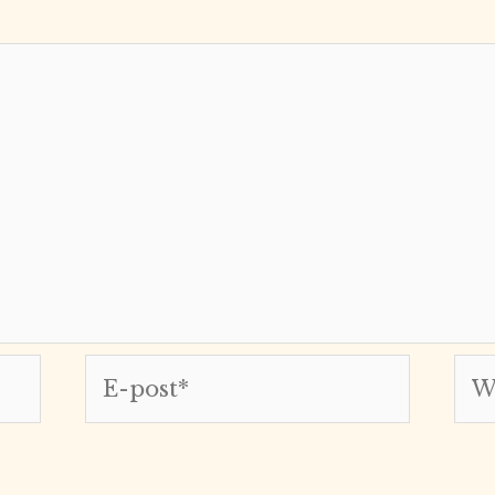
E-
Web
post*