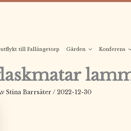
utflykt till Fallängetorp
Gården
Konferens
 flaskmatar lam
Av
Stina Barrsäter
/
2022-12-30