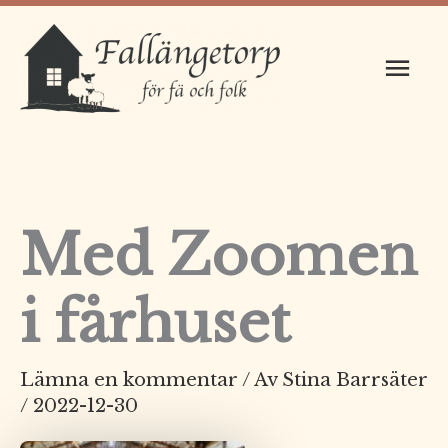
Hoppa
Huv
till
innehåll
Med Zoomen
i fårhuset
Lämna en kommentar
/ Av
Stina Barrsäter
/
2022-12-30