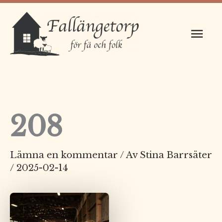
Hoppa
Huv
till
innehåll
208
Lämna en kommentar
/ Av
Stina Barrsäter
/
2025-02-14