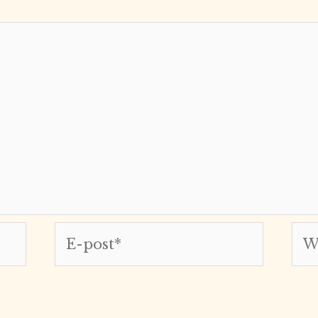
E-
Web
post*