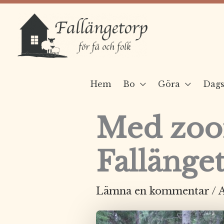
Hoppa
till
innehåll
Hem
Bo
Göra
Dags
Med zoom
Fallänge
Lämna en kommentar
/ 