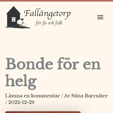
Hoppa
Huv
till
innehåll
Bonde för en
helg
Lämna en kommentar
/ Av
Stina Barrsäter
/
2022-12-29