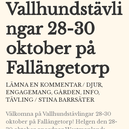
Vallhundstävli
ngar 28-30
oktober på
Fallängetorp
LÄMNA EN KOMMENTAR
/
DJUR
,
ENGAGEMANG
,
GÅRDEN
,
INFO
,
TÄVLING
/
STINA BARRSÄTER
Välkomna på Vallhundstävlingar 28-30
oktober på Fallängetorp! Helgen den 28-