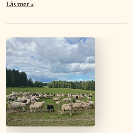
Läs mer »
Kom
till
Gården