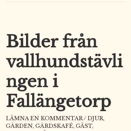
Bilder från
Bilder
från
vallhundstävlingen
vallhundstävli
i
Fallängetorp
ngen i
Fallängetorp
LÄMNA EN KOMMENTAR
/
DJUR
,
GÅRDEN
,
GÅRDSKAFÉ
,
GÄST
,