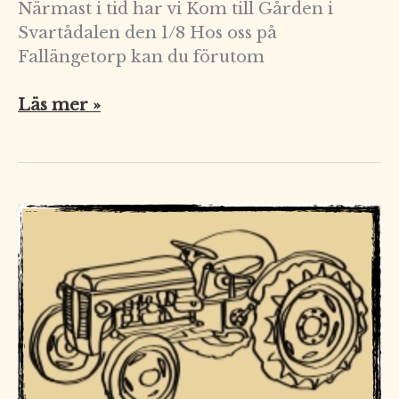
Närmast i tid har vi Kom till Gården i
Svartådalen den 1/8 Hos oss på
Fallängetorp kan du förutom
Läs mer »
Öppet
hus
den
4
juni