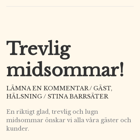
Trevlig
Trevlig
midsommar!
midsommar!
LÄMNA EN KOMMENTAR
/
GÄST
,
HÄLSNING
/
STINA BARRSÄTER
En riktigt glad, trevlig och lugn
midsommar önskar vi alla våra gäster och
kunder.