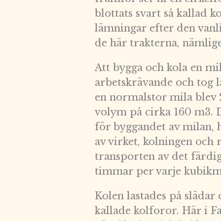
blottats svart så kallad k
lämningar efter den vanl
de här trakterna, nämlig
Att bygga och kola en mi
arbetskrävande och tog l
en normalstor mila blev 
volym på cirka 160 m3. D
för byggandet av milan,
av virket, kolningen och 
transporten av det färdiga
timmar per varje kubikme
Kolen lastades på slädar
kallade kolforor. Här i F