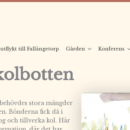
utflykt till Fallängetorp
Gården
Konferens
olbotten
 behövdes stora mängder
gen. Bönderna fick då i
g och tillverka kol. Här
ormation, där det har