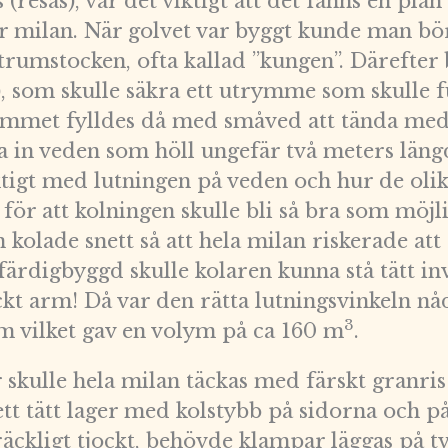
(resas), var det viktigt att det fanns en pla
ör milan. När golvet var byggt kunde man bö
rumstocken, ofta kallad ”kungen”. Därefter 
), som skulle säkra ett utrymme som skulle
rymmet fylldes då med småved att tända med
sa in veden som höll ungefär två meters län
ktigt med lutningen på veden och hur de oli
 för att kolningen skulle bli så bra som möjl
n kolade snett så att hela milan riskerade att
 färdigbyggd skulle kolaren kunna stå tätt i
kt arm! Då var den rätta lutningsvinkeln n
3
m vilket gav en volym på ca 160 m
.
 skulle hela milan täckas med färskt granris 
ett tätt lager med kolstybb på sidorna och p
llräckligt tjockt, behövde klampar läggas på 