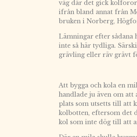
väg där det gick kolforo
ifrån bland annat från Mö
bruken i Norberg, Högfo
Lämningar efter sådana hä
inte så här tydliga. Sär
grävling eller räv grävt 
Att bygga och kola en mi
handlade ju även om att a
plats som utsetts till at
kolbotten, eftersom det d
kol som inte dög till att 