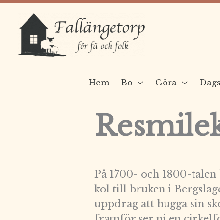
Hoppa
till
innehåll
Hem
Bo
Göra
Dags
Resmilek
På 1700- och 1800-talen
kol till bruken i Bergsla
uppdrag att hugga sin sko
framför ser ni en cirkelf