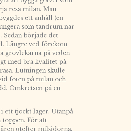
n yta att bygga golvet som
rja resa milan. Man
byggdes ett anhåll (en
 fungera som tändrum när
. Sedan började det
gd. Längre ved förekom
ka grovlekarna på veden
igt med bra kvalitet på
 rasa. Lutningen skulle
nvid foten på milan och
ådd. Omkretsen på en
i ett tjockt lager. Utanpå
å toppen. För att
tvären utefter milsidorna.