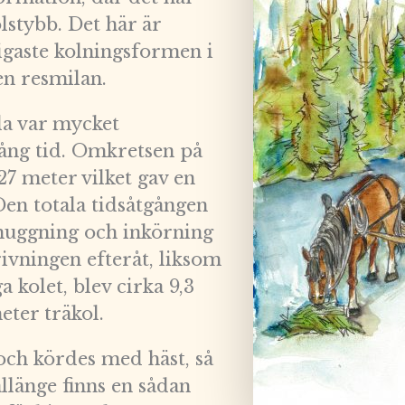
olstybb. Det här är
igaste kolningsformen i
en resmilan.
la var mycket
ång tid. Omkretsen på
27 meter vilket gav en
en totala tidsåtgången
 huggning och inkörning
rivningen efteråt, liksom
 kolet, blev cirka 9,3
ter träkol.
 och kördes med häst, så
allänge finns en sådan