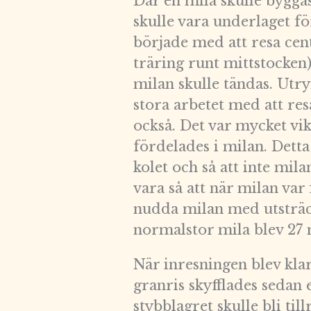
Där en mila skulle byggas 
skulle vara underlaget f
började med att resa cent
träring runt mittstocken
milan skulle tändas. Ut
stora arbetet med att re
också. Det var mycket vi
fördelades i milan. Detta
kolet och så att inte mila
vara så att när milan var
nudda milan med utsträc
normalstor mila blev 27 
När inresningen blev klar
granris skyfflades sedan 
stybblagret skulle bli ti