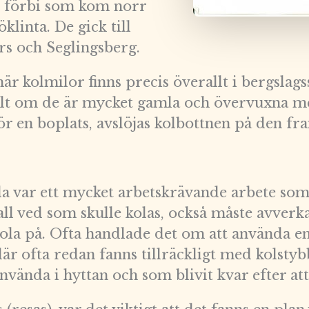
r förbi som kom norr
klinta. De gick till
rs och Seglingsberg.
r kolmilor finns precis överallt i bergslags
skilt om de är mycket gamla och övervuxna m
för en boplats, avslöjas kolbottnen på den f
la var ett mycket arbetskrävande arbete som 
ll ved som skulle kolas, också måste avverka
t kola på. Ofta handlade det om att använda e
är ofta redan fanns tillräckligt med kolstybb
använda i hyttan och som blivit kvar efter att