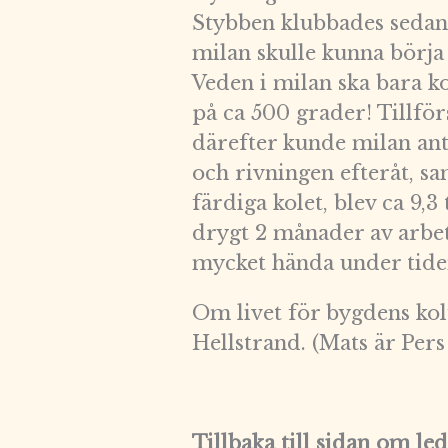
Stybben klubbades sedan ri
milan skulle kunna börja
Veden i milan ska bara ko
på ca 500 grader! Tillför
därefter kunde milan ant
och rivningen efteråt, s
färdiga kolet, blev ca 9,
drygt 2 månader av arbet
mycket hända under tid
Om livet för bygdens kol
Hellstrand. (Mats är Pers
Tillbaka till sidan om le