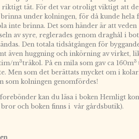
ktigt tät. För det var otroligt viktigt att det
 brinna under kolningen, för då kunde hela 
la inte brinna. Det som händer är att veden 
seln av syre, reglerades genom draghål i bo
ändas. Den totala tidsåtgången för byggande
amt även huggning och inkörning av virket, l
3
3
3 tim/m
träkol. På en mila som gav ca 160m
e. Men som det berättats mycket om i kolar
en som kolningen genomfördes!
forebönder kan du läsa i boken Hemligt kon
 bror och boken finns i vår gårdsbutik).
den