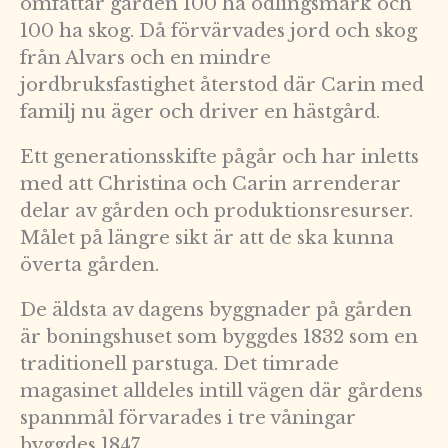
omfattar gården 100 ha odlingsmark och
100 ha skog. Då förvärvades jord och skog
från Alvars och en mindre
jordbruksfastighet återstod där Carin med
familj nu äger och driver en hästgård.
Ett generationsskifte pågår och har inletts
med att Christina och Carin arrenderar
delar av gården och produktionsresurser.
Målet på längre sikt är att de ska kunna
överta gården.
De äldsta av dagens byggnader på gården
är boningshuset som byggdes 1832 som en
traditionell parstuga. Det timrade
magasinet alldeles intill vägen där gårdens
spannmål förvarades i tre våningar
byggdes 1847.