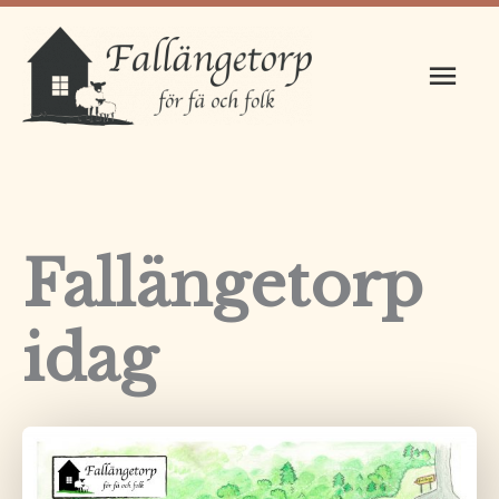
Hoppa
Huv
till
innehåll
Fallängetorp
idag