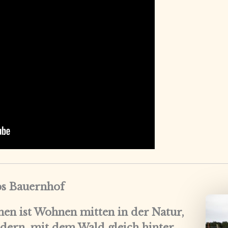
ps Bauernhof
en ist Wohnen mitten in der Natur,
dern, mit dem Wald gleich hinter