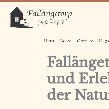
Hoppa
till
innehåll
Hem
Bo
Göra
Dags
Fallänge
und Erle
der Natu