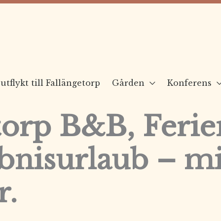
utflykt till Fallängetorp
Gården
Konferens
torp B&B, Feri
bnisurlaub – mi
r.