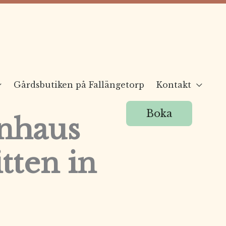
Gårdsbutiken på Fallängetorp
Kontakt
Boka
enhaus
tten in