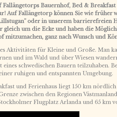
 Fallängetorps Bauernhof, Bed & Breakfast 
ur!
Auf Fallängetorp können Sie wie früher 
llstugan” oder in unserem barrierefreien H
 gleich um die Ecke und haben die Möglichke
of mitzumachen, ganz nach Wunsch und Kö
s Aktivitäten für Kleine und Große. Man ka
rnen und im Wald und über Wiesen wandern
it eines schwedischen Bauern teilzuhaben. 
 einer ruhigen und entspannten Umgebung.
akfast und Ferienhaus liegt 150 km nördlic
r Grenze zwischen den Regionen Västmanland
ockholmer Flugplatz Arlanda und 65 km vo