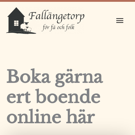
Hoppa
Huv
till
innehåll
Boka gärna
ert boende
online här