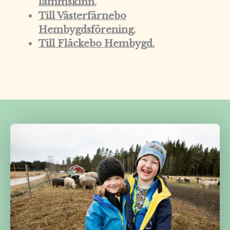
lammskinn.
Till Västerfärnebo
Hembygdsförening.
Till Fläckebo Hembygd.