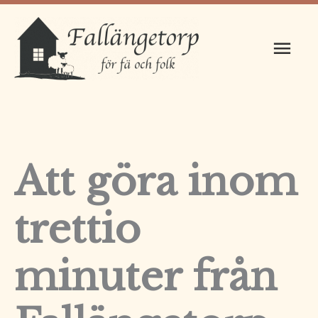
Hoppa
Huv
till
innehåll
Att göra inom
trettio
minuter från