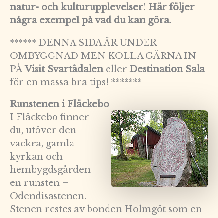
natur- och kulturupplevelser! Här följer
några exempel på vad du kan göra.
****** DENNA SIDA ÄR UNDER
OMBYGGNAD MEN KOLLA GÄRNA IN
PÅ
Visit Svartådalen
eller
Destination Sala
för en massa bra tips! *******
Runstenen i Fläckebo
I Fläckebo finner
du, utöver den
vackra, gamla
kyrkan och
hembygdsgården
en runsten –
Odendisastenen.
Stenen restes av bonden Holmgöt som en