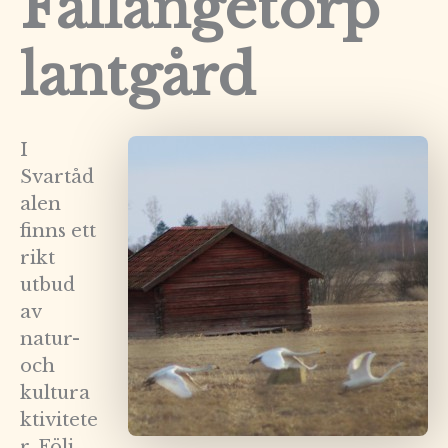
Fallängetorp
lantgård
I
Svartåd
alen
finns ett
rikt
utbud
av
natur-
och
kultura
ktivitete
r. Följ